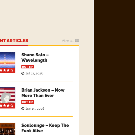
NT ARTICLES
View all
Shane Sato –
Wavelength
HOT TIP
Jul 17, 2026
Brian Jackson – Now
More Than Ever
HOT TIP
Jun 19, 2026
Soulounge – Keep The
Funk Alive