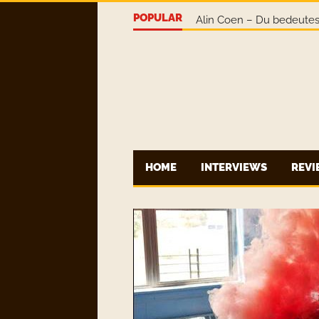
POPULAR
Earth-o-Naut – This Is N
HOME
INTERVIEWS
REV