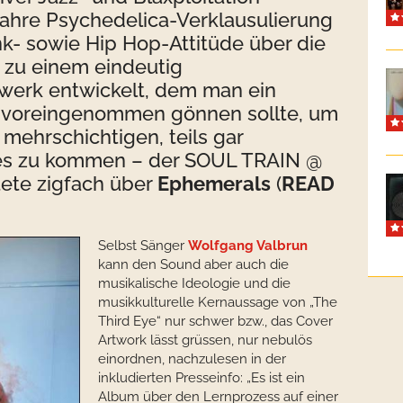
Jahre Psychedelica-Verklausulierung
k- sowie Hip Hop-Attitüde über die
 zu einem eindeutig
gwerk entwickelt, dem man ein
unvoreingenommen gönnen sollte, um
mehrschichtigen, teils gar
tes zu kommen – der SOUL TRAIN @
tete zigfach über
Ephemerals
(
READ
Selbst Sänger
Wolfgang Valbrun
kann den Sound aber auch die
musikalische Ideologie und die
musikkulturelle Kernaussage von „The
Third Eye“ nur schwer bzw., das Cover
Artwork lässt grüssen, nur nebulös
einordnen, nachzulesen in der
inkludierten Presseinfo: „Es ist ein
Album über den Lernprozess auf einer