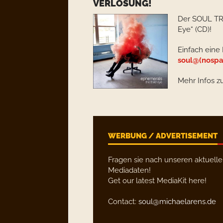
VERLOSUNG!
Der SOUL TR
Eye“ (CD)!
Einfach eine
soul@(nospa
Mehr Infos z
WERBUNG / ADVERTISEMENT
Fragen sie nach unseren aktuell
Mediadaten!
Get our latest MediaKit here!
Contact:
soul@michaelarens.de