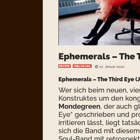
Ephemerals – The 
REVIEW
VERLOSUNG
10. Januar 2020
Ephemerals – The Third Eye
(
Wer sich beim neuen, vi
Konstruktes um den kon
Mondegreen
, der auch 
Eye“ geschrieben und pro
irritieren lässt, liegt tat
sich die Band mit diesem
Soul-Band mit retrospekti