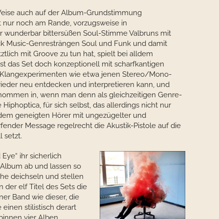
r Weise auch auf der Album-Grundstimmung
t nur noch am Rande, vorzugsweise in
 wunderbar bittersüßen Soul-Stimme Valbruns mit
ck Music-Genresträngen Soul und Funk und damit
tlich mit Groove zu tun hat, spielt bei alldem
ist das Set doch konzeptionell mit scharfkantigen
 Klangexperimenten wie etwa jenen Stereo/Mono-
ieder neu entdecken und interpretieren kann, und
genommen in, wenn man denn als gleichzeitigen Genre-
Hiphoptica, für sich selbst, das allerdings nicht nur
d dem geneigten Hörer mit ungezügelter und
fender Message regelrecht die Akustik-Pistole auf die
 setzt.
 Eye“ ihr sicherlich
Album ab und lassen so
he deichseln und stellen
der elf Titel des Sets die
er Band wie dieser, die
einen stilistisch derart
binnen vier Alben