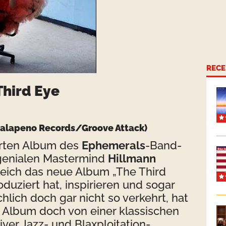
RECE
Third Eye
Jalapeno Records
/Groove Attack)
erten Album des
Ephemerals
-Band-
genialen Mastermind
Hillmann
gleich das neue Album „The Third
duziert hat, inspirieren und sogar
sächlich doch gar nicht so verkehrt, hat
 Album doch von einer klassischen
ver Jazz- und Blaxploitation-