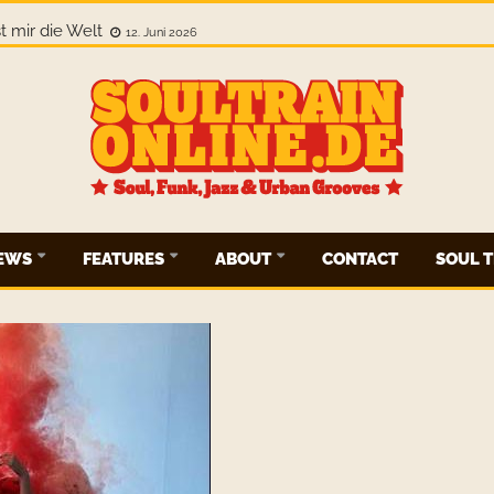
owhere. This Is Everywhere.
12. Juni 2026
IEWS
FEATURES
ABOUT
CONTACT
SOUL T