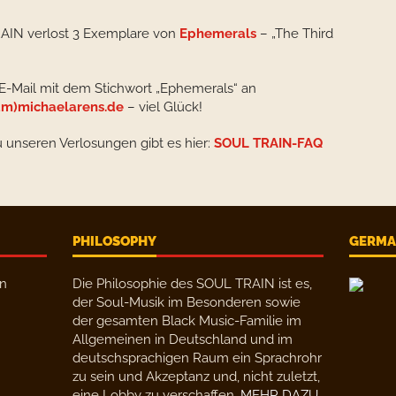
AIN verlost 3 Exemplare von
Ephemerals
– „The Third
 E-Mail mit dem Stichwort „Ephemerals“ an
m)michaelarens.de
– viel Glück!
u unseren Verlosungen gibt es hier:
SOUL TRAIN-FAQ
PHILOSOPHY
GERMAN
en
Die Philosophie des SOUL TRAIN ist es,
der Soul-Musik im Besonderen sowie
der gesamten Black Music-Familie im
Allgemeinen in Deutschland und im
deutschsprachigen Raum ein Sprachrohr
zu sein und Akzeptanz und, nicht zuletzt,
eine Lobby zu verschaffen.
MEHR DAZU