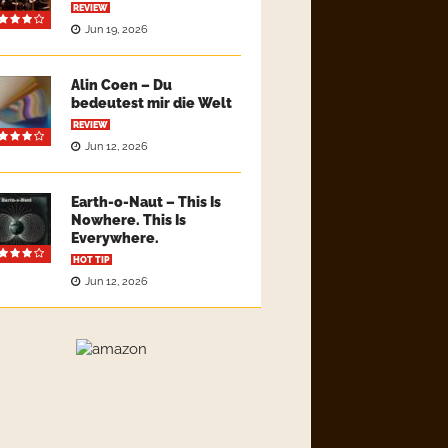
REVIEW
Jun 19, 2026
Alin Coen – Du
bedeutest mir die Welt
REVIEW
Jun 12, 2026
Earth-o-Naut – This Is
Nowhere. This Is
Everywhere.
HOT TIP
Jun 12, 2026