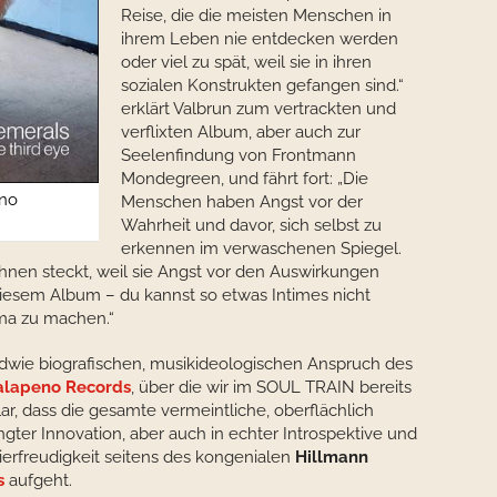
Reise, die die meisten Menschen in
ihrem Leben nie entdecken werden
oder viel zu spät, weil sie in ihren
sozialen Konstrukten gefangen sind.“
erklärt Valbrun zum vertrackten und
verflixten Album, aber auch zur
Seelenfindung von Frontmann
Mondegreen, und fährt fort: „Die
eno
Menschen haben Angst vor der
Wahrheit und davor, sich selbst zu
erkennen im verwaschenen Spiegel.
ihnen steckt, weil sie Angst vor den Auswirkungen
iesem Album – du kannst so etwas Intimes nicht
ma zu machen.“
ndwie biografischen, musikideologischen Anspruch des
alapeno Records
, über die wir im SOUL TRAIN bereits
lar, dass die gesamte vermeintliche, oberflächlich
gter Innovation, aber auch in echter Introspektive und
ierfreudigkeit seitens des kongenialen
Hillmann
s
aufgeht.