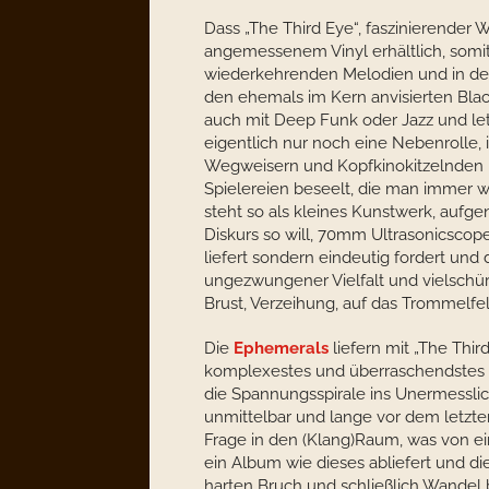
Dass „The Third Eye“, faszinierende
angemessenem Vinyl erhältlich, somi
wiederkehrenden Melodien und in der
den ehemals im Kern anvisierten Bla
auch mit Deep Funk oder Jazz und letz
eigentlich nur noch eine Nebenrolle, 
Wegweisern und Kopfkinokitzelnden
Spielereien beseelt, die man immer w
steht so als kleines Kunstwerk, auf
Diskurs so will, 70mm Ultrasonicscope 
liefert sondern eindeutig fordert un
ungezwungener Vielfalt und vielschür
Brust, Verzeihung, auf das Trommelfell
Die
Ephemerals
liefern mit „The Third
komplexestes und überraschendstes 
die Spannungsspirale ins Unermesslic
unmittelbar und lange vor dem letzten 
Frage in den (Klang)Raum, was von ein
ein Album wie dieses abliefert und die 
harten Bruch und schließlich Wandel 