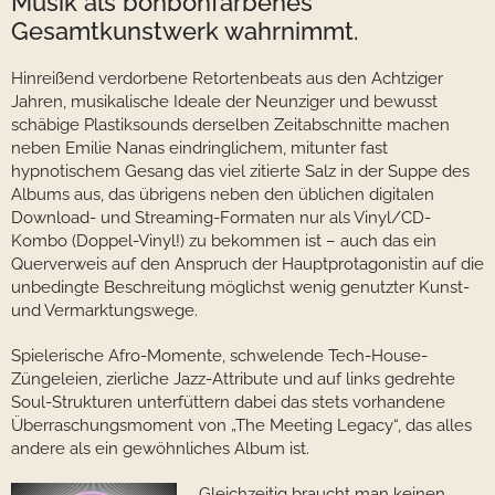
Musik als bonbonfarbenes
Gesamtkunstwerk wahrnimmt.
Hinreißend verdorbene Retortenbeats aus den Achtziger
Jahren, musikalische Ideale der Neunziger und bewusst
schäbige Plastiksounds derselben Zeitabschnitte machen
neben Emilie Nanas eindringlichem, mitunter fast
hypnotischem Gesang das viel zitierte Salz in der Suppe des
Albums aus, das übrigens neben den üblichen digitalen
Download- und Streaming-Formaten nur als Vinyl/CD-
Kombo (Doppel-Vinyl!) zu bekommen ist – auch das ein
Querverweis auf den Anspruch der Hauptprotagonistin auf die
unbedingte Beschreitung möglichst wenig genutzter Kunst-
und Vermarktungswege.
Spielerische Afro-Momente, schwelende Tech-House-
Züngeleien, zierliche Jazz-Attribute und auf links gedrehte
Soul-Strukturen unterfüttern dabei das stets vorhandene
Überraschungsmoment von „The Meeting Legacy“, das alles
andere als ein gewöhnliches Album ist.
Gleichzeitig braucht man keinen