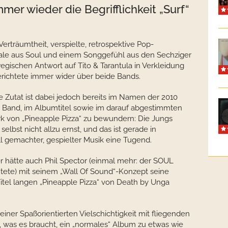
mer wieder die Begrifflichkeit „Surf“
-Verträumtheit, verspielte, retrospektive Pop-
le aus Soul und einem Songgefühl aus den Sechziger
ischen Antwort auf Tito & Tarantula in Verkleidung
richtete immer wider über beide Bands.
e Zutat ist dabei jedoch bereits im Namen der 2010
Band, im Albumtitel sowie im darauf abgestimmten
k von „Pineapple Pizza“ zu bewundern: Die Jungs
elbst nicht allzu ernst, und das ist gerade in
l gemachter, gespielter Musik eine Tugend.
 hätte auch Phil Spector (einmal mehr: der SOUL
tete) mit seinem „Wall Of Sound“-Konzept seine
Titel langen „Pineapple Pizza“ von Death by Unga
l seiner Spaßorientierten Vielschichtigkeit mit fliegenden
m, was es braucht, ein „normales“ Album zu etwas wie