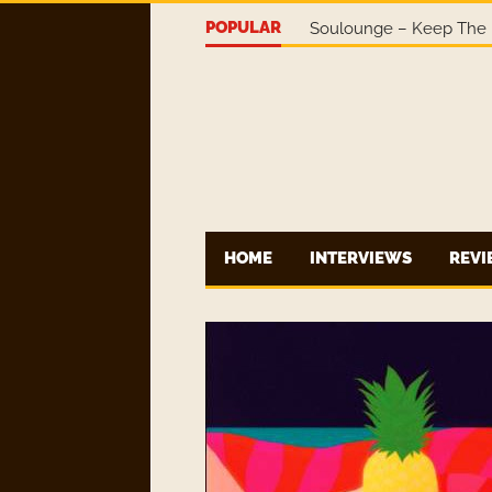
POPULAR
Soulounge – Keep The 
HOME
INTERVIEWS
REV