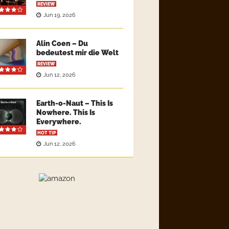
REVIEW
Jun 19, 2026
Alin Coen – Du
bedeutest mir die Welt
REVIEW
Jun 12, 2026
Earth-o-Naut – This Is
Nowhere. This Is
Everywhere.
HOT TIP
Jun 12, 2026