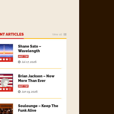
NT ARTICLES
View all
Shane Sato –
Wavelength
HOT TIP
Jul 17, 2026
Brian Jackson – Now
More Than Ever
HOT TIP
Jun 19, 2026
Soulounge – Keep The
Funk Alive