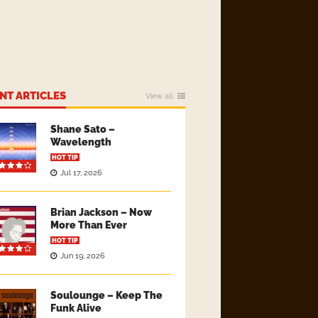
NT ARTICLES
View all
Shane Sato –
Wavelength
HOT TIP
Jul 17, 2026
Brian Jackson – Now
More Than Ever
HOT TIP
Jun 19, 2026
Soulounge – Keep The
Funk Alive