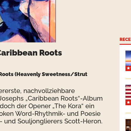
RECE
Caribbean Roots
Roots (Heavenly Sweetness/Strut
lererste, nachvollziehbare
y Josephs „Caribbean Roots“-Album
t doch der Opener „The Kora“ ein
Spoken Word-Rhythmik- und Poesie
 und Souljonglierers Scott-Heron.