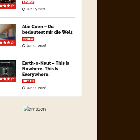
REVIEW
Jun 19, 2026
Alin Coen – Du
bedeutest mir die Welt
REVIEW
Jun 12, 2026
Earth-o-Naut – This Is
Nowhere. This Is
Everywhere.
HOT TIP
Jun 12, 2026