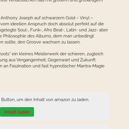
Texte verdeutlichen das mit großem und großartigem
n Anthony Joseph auf schwarzem Gold – Vinyl –
ne vom ideellen Anspruch doch absolut perfekt auf die
ngelegte Soul-, Funk-, Afro Beat-, Latin- und Jazz- aber
te Philosophie des Albums, dem man unbedingt
 sollte, den Groove wachsen zu lassen.
ots“ ein kleines Meisterwerk der schieren, zugleich
ltung aus Vergangenheit, Gegenwart und Zukunft
n an Faszination und fast hypnotischer Mantra-Magie
n Button, um den Inhalt von amazon zu laden.
Inhalt laden