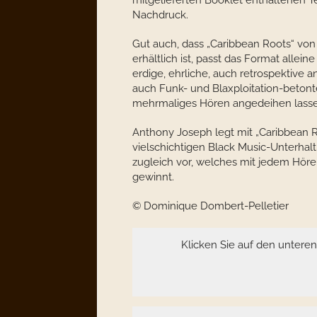
mitgelieferten Booklet enthaltenen 
Nachdruck.
Gut auch, dass „Caribbean Roots“ vo
erhältlich ist, passt das Format allei
erdige, ehrliche, auch retrospektive a
auch Funk- und Blaxploitation-beton
mehrmaliges Hören angedeihen lassen
Anthony Joseph legt mit „Caribbean Ro
vielschichtigen Black Music-Unterha
zugleich vor, welches mit jedem Höre
gewinnt.
© Dominique Dombert-Pelletier
Klicken Sie auf den untere