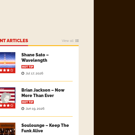
NT ARTICLES
View all
Shane Sato –
Wavelength
HOT TIP
Jul 17, 2026
Brian Jackson – Now
More Than Ever
HOT TIP
Jun 19, 2026
Soulounge – Keep The
Funk Alive