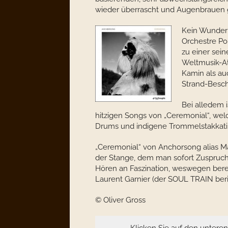
wieder überrascht und Augenbrauen
Kein Wunder 
Orchestre Po
zu einer sein
Weltmusik-At
Kamin als au
Strand-Besch
Bei alledem 
hitzigen Songs von „Ceremonial“, we
Drums und indigene Trommelstakkati
„Ceremonial“ von Anchorsong alias Ma
der Stange, dem man sofort Zuspruch
Hören an Faszination, weswegen berei
Laurent Garnier (der SOUL TRAIN beri
© Oliver Gross