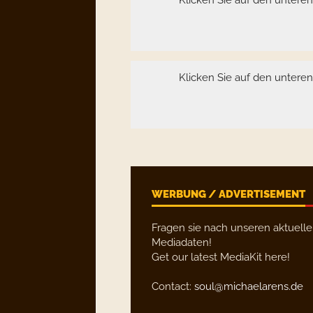
Klicken Sie auf den untere
Klicken Sie auf den untere
WERBUNG / ADVERTISEMENT
Fragen sie nach unseren aktuell
Mediadaten!
Get our latest MediaKit here!
Contact:
soul@michaelarens.de