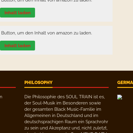
n Button, um den Inhalt von amazon zu laden.
Inhalt laden
n Button, um den Inhalt von amazon zu laden.
Inhalt laden
PHILOSOPHY
GERMAN
en
Die Philosophie des SOUL TRAIN ist es,
der Soul-Musik im Besonderen sowie
der gesamten Black Music-Familie im
Allgemeinen in Deutschland und im
deutschsprachigen Raum ein Sprachrohr
zu sein und Akzeptanz und, nicht zuletzt,