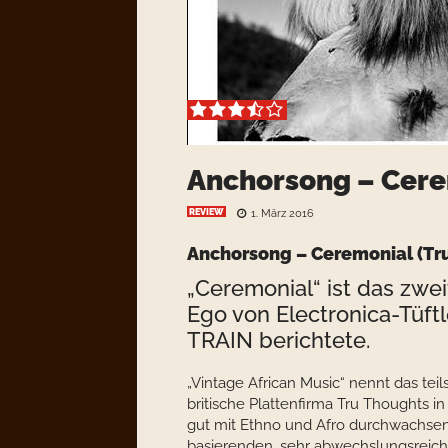
Anchorsong – Cer
REVIEW
1. März 2016
Anchorsong – Ceremonial (Tr
„Ceremonial“ ist das zwe
Ego von Electronica-Tüft
TRAIN berichtete.
„Vintage African Music“ nennt das te
britische Plattenfirma Tru Thoughts i
gut mit Ethno und Afro durchwachsen
basierenden, sehr abwechslungsreic