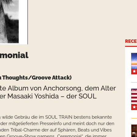
RECE
emonial
u Thoughts/Groove Attack)
ite Album von Anchorsong, dem Alter
ler Masaaki Yoshida – der SOUL
ils wilde Gebräu die im SOUL TRAIN bestens bekannte
n der mitgelieferten Presseinfo und meint doch nur den
den Tribal-Charme der auf Sphären, Beats und Vibes
hen Groove-Show namens „Ceremonial“, die immer