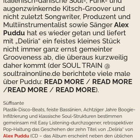
italienisch-dänische Soul-, Funk- und
augenzwinkernde Kitsch-Groover und
nicht zuletzt Songwriter, Produzent und
Multiinstrumentalist sowie Sänger
Alex
Puddu
hat es wieder getan und liefert
mit „Deliria“ ein feistes kleines Stück
nicht immer ganz ernst gemeinter
Grooveness ab, die überaus kurzweilig
daher kommt (der SOUL TRAIN @
soultrainonline.de berichtete viele male
über Puddu:
READ MORE
/
READ MORE
/
READ MORE
/
READ MORE
).
Süffisante
Plastik-Disco-Beats, feiste Basslinien, Achtziger Jahre Boogie-
Infiltrierung und klassische Soul-Strukturen bestimmen
gemeinsam mit Easy Listening-durchzogener, retrospektiver
Pop-Haltung das Geschehen der zehn Titel von „Deliria“ von
Alex Puddu
(CD – das Album erscheint neben den üblichen