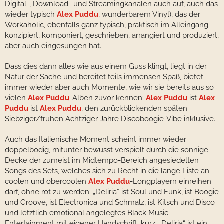
Digital-, Download- und Streamingkanälen auch auf, auch das
wieder typisch
Alex Puddu
, wunderbarem Vinyl), das der
Workaholic, ebenfalls ganz typisch, praktisch im Alleingang
konzipiert, komponiert, geschrieben, arrangiert und produziert,
aber auch eingesungen hat.
Dass dies dann alles wie aus einem Guss klingt, liegt in der
Natur der Sache und bereitet teils immensen Spaß, bietet
immer wieder aber auch Momente, wie wir sie bereits aus so
vielen
Alex Puddu
-Alben zuvor kennen:
Alex Puddu
ist
Alex
Puddu
ist
Alex Puddu
, den zurückblickenden späten
Siebziger/frühen Achtziger Jahre Discoboogie-Vibe inklusive.
Auch das Italienische Moment scheint immer wieder
doppelbödig, mitunter bewusst verspielt durch die sonnige
Decke der zumeist im Midtempo-Bereich angesiedelten
Songs des Sets, welches sich zu Recht in die lange Liste an
coolen und obercoolen
Alex Puddu
-Longplayern einreihen
darf, ohne rot zu werden: „Deliria“ ist Soul und Funk, ist Boogie
und Groove, ist Electronica und Schmalz, ist Kitsch und Disco
und letztlich emotional angelegtes Black Music-
Entertainment mit eigener Handschrift, kurz: „Deliria“ ist ein