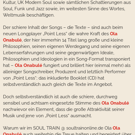
Kultur, UK Modern Soul sowie sämtlichen Schattierungen aus
Soul, Funk und Jazz sowie, im weitesten Sinne des Wortes,
Weltmusik beschäftigen.
Der schiere Inhalt der Songs – die Texte – sind auch beim
neuen Longplayer „Point Less“ die wahre Kraft des
Ola
Onabulé
, der hier immerhin 14 Titel lang große und kleine
Philosophien, seinen eigenen Werdegang und seine eigenen
Lebenserfahrungen und seine gegenwärtigen Ideale,
Philosophien und Ideologien in ein Song-Format transponiert
hat –
Ola Onabulé
fungiert und brilliert hier (einmal mehr) als
alleiniger Songschreiber, Produzent und letztlich Performer
von „Point Less“; das inkludierte Booklet (CD) hat
selbstverständlich auch gleich die Texte im Angebot.
Doch selbstverständlich ist auch die schiere, durchweg
sensibel und achtsam eingesetzte Stimme des
Ola Onabulé
nachwievor ein Element, dass die große Attraktivität seiner
Musik und jene von „Point Less“ ausmacht.
Warum wir im SOUL TRAIN @ soultrainonline.de Ola
Ola
Onabulé
auch weiterhin die Treue halten und begeistert über