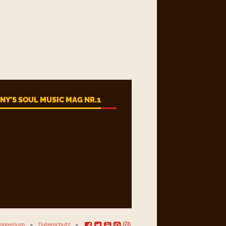
Y’S SOUL MUSIC MAG NR.1
mpressum
Datenschutz