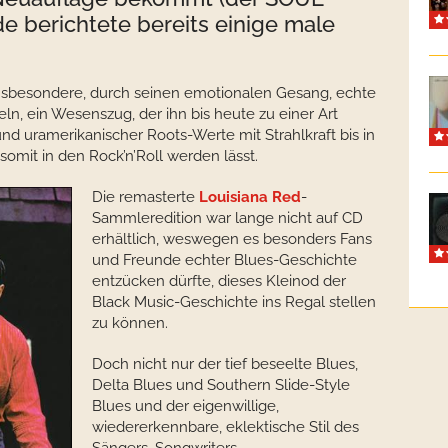
de berichtete bereits einige male
nsbesondere, durch seinen emotionalen Gesang, echte
teln, ein Wesenszug, der ihn bis heute zu einer Art
d uramerikanischer Roots-Werte mit Strahlkraft bis in
omit in den Rock’n’Roll werden lässt.
Die remasterte
Louisiana Red
-
Sammleredition war lange nicht auf CD
erhältlich, weswegen es besonders Fans
und Freunde echter Blues-Geschichte
entzücken dürfte, dieses Kleinod der
Black Music-Geschichte ins Regal stellen
zu können.
Doch nicht nur der tief beseelte Blues,
Delta Blues und Southern Slide-Style
Blues und der eigenwillige,
wiedererkennbare, eklektische Stil des