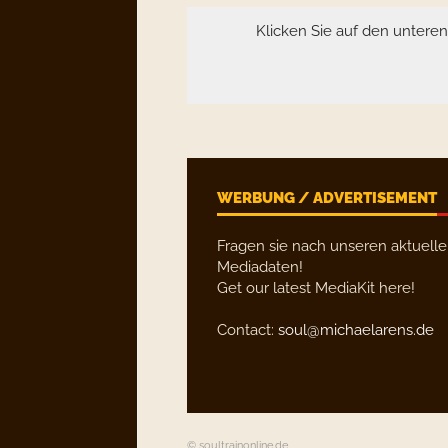
Klicken Sie auf den untere
WERBUNG / ADVERTISEMENT
Fragen sie nach unseren aktuell
Mediadaten!
Get our latest MediaKit here!
Contact:
soul@michaelarens.de
© soultrainonline.de