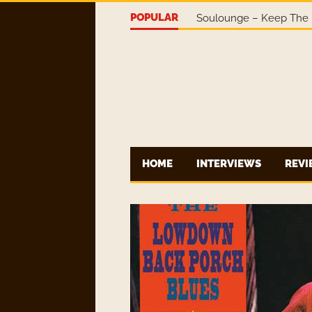
POPULAR
Soulounge – Keep The 
HOME
INTERVIEWS
REV