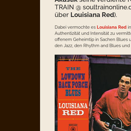
TRAIN @ soultrainonline.
über
Louisiana Red
).
Dabei vermochte es
Louisiana Red
i
Authentizität und Intensität zu vermit
offenem Geheimtip in Sachen Blues un
den Jazz, den Rhythm and Blues und s