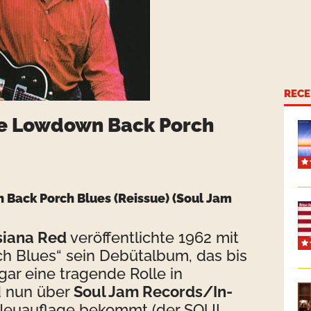
RECE
he Lowdown Back Porch
 Back Porch Blues
(Reissue) (Soul Jam
siana Red
veröffentlichte 1962 mit
 Blues“ sein Debütalbum, das bis
ar eine tragende Rolle in
d nun über
Soul Jam Records/In-
 Neuauflage bekommt (der SOUL