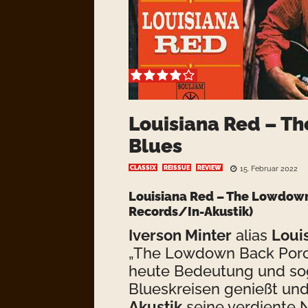
Louisiana Red – T
Blues
CLASSIX
REISSUE
REVIEW
15. Februar 2022
Louisiana Red – The Lowdown
Records/In-Akustik)
Iverson Minter
alias
Loui
„The Lowdown Back Porch
heute Bedeutung und sog
Blueskreisen genießt un
Akustik
seine verdiente