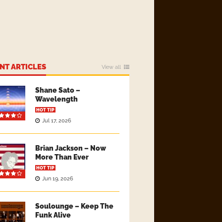
NT ARTICLES
View all
Shane Sato –
Wavelength
HOT TIP
Jul 17, 2026
Brian Jackson – Now
More Than Ever
HOT TIP
Jun 19, 2026
Soulounge – Keep The
Funk Alive