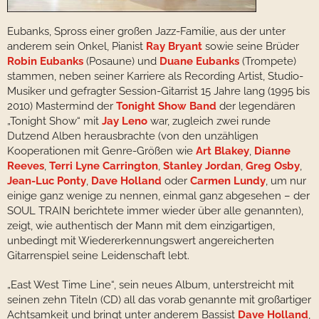
Eubanks, Spross einer großen Jazz-Familie, aus der unter
anderem sein Onkel, Pianist
Ray Bryant
sowie seine Brüder
Robin Eubanks
(Posaune) und
Duane Eubanks
(Trompete)
stammen, neben seiner Karriere als Recording Artist, Studio-
Musiker und gefragter Session-Gitarrist 15 Jahre lang (1995 bis
2010) Mastermind der
Tonight Show Band
der legendären
„Tonight Show“ mit
Jay Leno
war, zugleich zwei runde
Dutzend Alben herausbrachte (von den unzähligen
Kooperationen mit Genre-Größen wie
Art Blakey
,
Dianne
Reeves
,
Terri Lyne Carrington
,
Stanley Jordan
,
Greg Osby
,
Jean-Luc Ponty
,
Dave Holland
oder
Carmen Lundy
, um nur
einige ganz wenige zu nennen, einmal ganz abgesehen – der
SOUL TRAIN berichtete immer wieder über alle genannten),
zeigt, wie authentisch der Mann mit dem einzigartigen,
unbedingt mit Wiedererkennungswert angereicherten
Gitarrenspiel seine Leidenschaft lebt.
„East West Time Line“, sein neues Album, unterstreicht mit
seinen zehn Titeln (CD) all das vorab genannte mit großartiger
Achtsamkeit und bringt unter anderem Bassist
Dave Holland
,