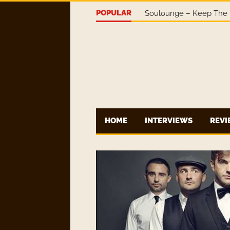
POPULAR
Soulounge – Keep The 
HOME
INTERVIEWS
REV