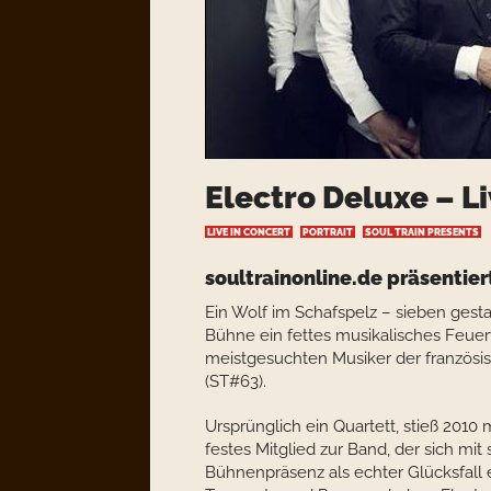
Electro Deluxe – L
LIVE IN CONCERT
PORTRAIT
SOUL TRAIN PRESENTS
soultrainonline.de präsentier
Ein Wolf im Schafspelz – sieben gest
Bühne ein fettes musikalisches Feuer
meistgesuchten Musiker der französi
(ST#63).
Ursprünglich ein Quartett, stieß 201
festes Mitglied zur Band, der sich m
Bühnenpräsenz als echter Glücksfall