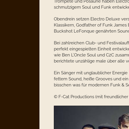
Trompete und Posaune haben Electro
schmutzigem Soul und Funk entwicke
Obendrein setzen Electro Deluxe ver
Klassikern, Godfather of Funk James
Buckshot LeFonque genährten Sound 
Bei zahlreichen Club- und Festivalauft
perfekt eingespielten Einheit entwic
wie Ben L’Oncle Soul und C2C zusa
berichtete unzählige male über alle 
Ein Sänger mit unglaublicher Energie
fettem Sound, heiße Grooves und ein
bisschen was für modernen Funk & Sou
© F-Cat Productions (mit freundlich