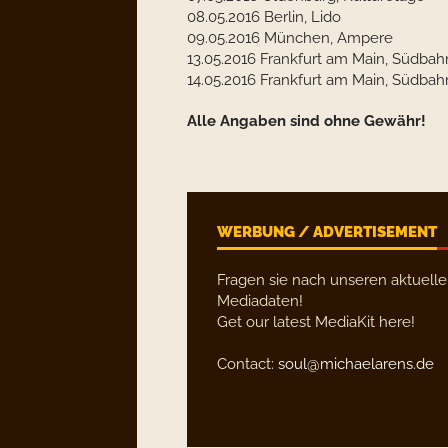
08.05.2016 Berlin, Lido
09.05.2016 München, Ampere
13.05.2016 Frankfurt am Main, Südbah
14.05.2016 Frankfurt am Main, Südbah
Alle Angaben sind ohne Gewähr!
WERBUNG / ADVERTISEMENT
Fragen sie nach unseren aktuell
Mediadaten!
Get our latest MediaKit here!
Contact:
soul@michaelarens.de