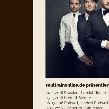
soultrainonline.de präsentier
04.05.2016 Dresden, Jazzclub Tonne
05.05.2016 Herford, Schiller
06.05.2016 Rottweil, Jazzfest Rottweil
07.05.2016 Oldenburg, Kulturetage