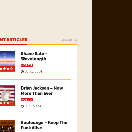
NT ARTICLES
View all
Shane Sato –
Wavelength
HOT TIP
Jul 17, 2026
Brian Jackson – Now
More Than Ever
HOT TIP
Jun 19, 2026
Soulounge – Keep The
Funk Alive