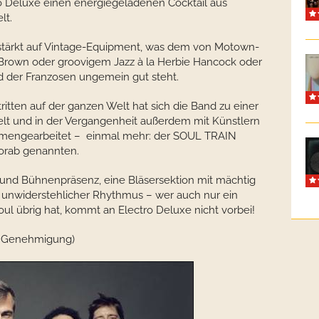
 Deluxe einen energiegeladenen Cocktail aus
lt.
stärkt auf Vintage-Equipment, was dem von Motown-
 Brown oder groovigem Jazz à la Herbie Hancock oder
der Franzosen ungemein gut steht.
ritten auf der ganzen Welt hat sich die Band zu einer
kelt und in der Vergangenheit außerdem mit Künstlern
mmengearbeitet – einmal mehr: der SOUL TRAIN
vorab genannten.
 und Bühnenpräsenz, eine Bläsersektion mit mächtig
 unwiderstehlicher Rhythmus – wer auch nur ein
l übrig hat, kommt an Electro Deluxe nicht vorbei!
er Genehmigung)