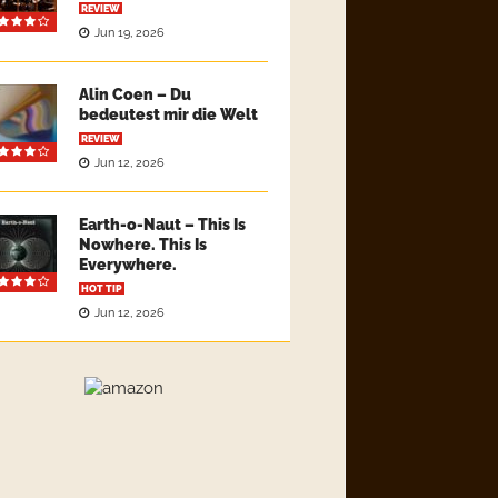
REVIEW
Jun 19, 2026
Alin Coen – Du
bedeutest mir die Welt
REVIEW
Jun 12, 2026
Earth-o-Naut – This Is
Nowhere. This Is
Everywhere.
HOT TIP
Jun 12, 2026