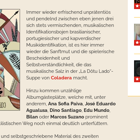
Immer wieder erfrischend unprätentiös
und pendelnd zwischen eben jenen drei
sich stets vermischenden, musikalischen
Identifikationsbojen brasilianischer,
portugiesischer und kapverdischer
Musikidentifikation, ist es hier immer
wieder die Sanftmut und die spielerische
Bescheidenheit und
Selbstverständlichkeit, die das
musikalische Salz in der „La Dôtu Lado“-
Suppe von
Coladera
macht.
Hinzu kommen unzählige
Albumgästeplätze, welche mit, unter
anderem,
Ana Sofia Paiva
,
José Eduardo
Agualusa
,
Dino Santiago
,
Edu Mundo
,
Bilan
oder
Marcos Suzano
prominent
ilistischen Weg noch einmal deutlich unterfüttern.
und selbstgeschriebene Material des zweiten