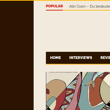
Earth-o-Naut – This Is 
POPULAR
Alin Coen – Du bedeute
HOME
INTERVIEWS
REV