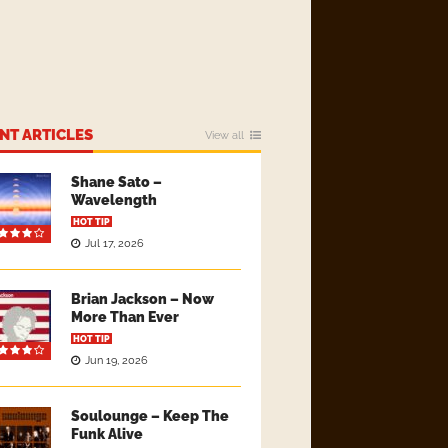
NT ARTICLES
View all
Shane Sato –
Wavelength
HOT TIP
Jul 17, 2026
Brian Jackson – Now
More Than Ever
HOT TIP
Jun 19, 2026
Soulounge – Keep The
Funk Alive