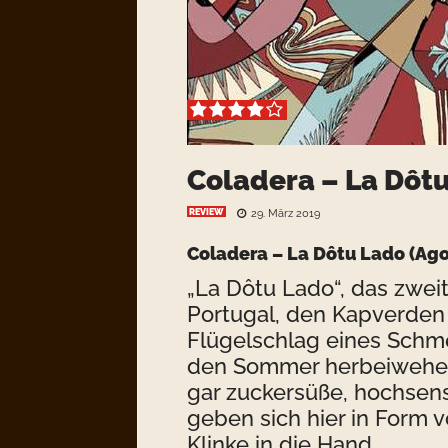
Coladera – La Dôt
REVIEW
29. März 2019
Coladera
– La Dôtu Lado (Ag
„La Dôtu Lado“, das zwe
Portugal, den Kapverden u
Flügelschlag eines Schme
den Sommer herbeiwehen 
gar zuckersüße, hochsens
geben sich hier in Form 
Klinke in die Hand.