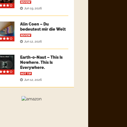
REVIEW
Jun 19, 2026
Alin Coen – Du
bedeutest mir die Welt
REVIEW
Jun 12, 2026
Earth-o-Naut – This Is
Nowhere. This Is
Everywhere.
HOT TIP
Jun 12, 2026