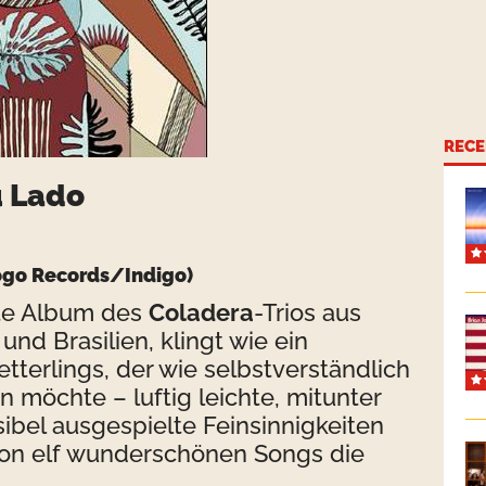
RECE
u Lado
ogo Records/Indigo)
ite Album des
Coladera
-Trios aus
nd Brasilien, klingt wie ein
tterlings, der wie selbstverständlich
möchte – luftig leichte, mitunter
ibel ausgespielte Feinsinnigkeiten
von elf wunderschönen Songs die