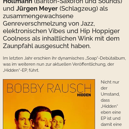
Hollmann
(Bariton-Saxofon und Sounds)
und
Jürgen Meyer
(Schlagzeug) als
zusammengewachsene
Genreverschmelzung von Jazz,
elektronischen Vibes und Hip Hoppiger
Coolness als inhaltlichen Wink mit dem
Zaunpfahl ausgesucht haben.
Im letzten Jahr erschien ihr dynamisches „Soap“-Debütalbum,
was im weiteren nun zur aktuellen Veröffentlichung, der
„Hidden“-EP, führt.
Nicht nur
der
Umstand,
dass
„Hidden“
eben eine
EP ist und
damit eine