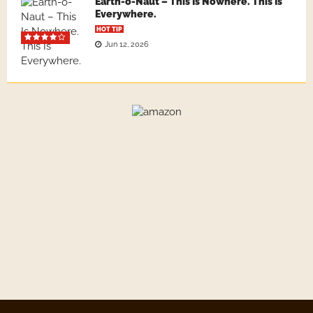
Earth-o-Naut – This Is Nowhere. This Is
Everywhere.
HOT TIP
Jun 12, 2026