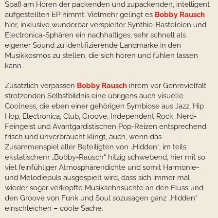
Spaß am Hören der packenden und zupackenden, intelligent
aufgestellten EP nimmt. Vielmehr gelingt es
Bobby Rausch
hier, inklusive wunderbar verspielter Synthie-Basteleien und
Electronica-Sphären ein nachhaltiges, sehr schnell als
eigener Sound zu identifizierende Landmarke in den
Musikkosmos zu stellen, die sich hören und fühlen lassen
kann.
Zusätzlich verpassen
Bobby Rausch
ihrem vor Genrevielfalt
strotzenden Selbstbildnis eine übrigens auch visuelle
Coolness, die eben einer gehörigen Symbiose aus Jazz, Hip
Hop, Electronica, Club, Groove, Independent Rock, Nerd-
Feingeist und Avantgardistischen Pop-Reizen entsprechend
frisch und unverbraucht klingt, auch, wenn das
Zusammenspiel aller Beteiligten von „Hidden“, im teils
ekstatischem „Bobby-Rausch“ hitzig schwebend, hier mit so
viel feinfühliger Atmosphärendichte und somit Harmonie-
und Melodiepuls ausgespielt wird, dass sich immer mal
wieder sogar verkopfte Musiksehnsüchte an den Fluss und
den Groove von Funk und Soul sozusagen ganz „Hidden“
einschleichen – coole Sache.