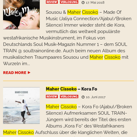
REVIEW
VERLOSUNG
17. Mai 2018
Sousou &
Maher
Cissoko
– Made Of
Music (Jaliya Connection/Ajabu!/Broken
Silence) Immer wieder steht die Kora,
vermutlich das weltweit populärste
westafrikanische Musikinstrument, im Fokus von
Deutschlands Soul Musik-Magazin Nummer 1 – dem SOUL
TRAIN @ soultrainonline.de. Auch beim neuen Album des
musikalischen Traumpaares Sousou und
Maher
Cissoko
mit
Wurzeln im...
READ MORE
Maher
Cissoko
– Kora Fo
REVIEW
VERLOSUNG
10. Juni 2017
Maher
Cissoko
– Kora Fo (Ajabu!/Broken
Silence) Aufmerksamen SOUL TRAIN-
Jüngern wird bereits der Titel des ersten
Albums „Kora Fo“ des Westafrikaners
Maher
Cissoko
Aufschluss über die klanglichen Welten, die