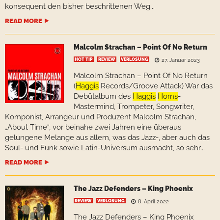
konsequent den bisher beschrittenen Weg...
READ MORE
Malcolm Strachan – Point Of No Return
HOT TIP
REVIEW
VERLOSUNG
27. Januar 2023
Malcolm Strachan – Point Of No Return
(
Haggis
Records/Groove Attack) War das
Debütalbum des
Haggis
Horns
-
Mastermind, Trompeter, Songwriter,
Komponist, Arrangeur und Produzent Malcolm Strachan,
„About Time“, vor beinahe zwei Jahren eine überaus
gelungene Melange aus allem, was das Jazz-, aber auch das
Soul- und Funk sowie Latin-Universum ausmacht, so sehr...
READ MORE
The Jazz Defenders – King Phoenix
REVIEW
VERLOSUNG
8. April 2022
The Jazz Defenders – King Phoenix