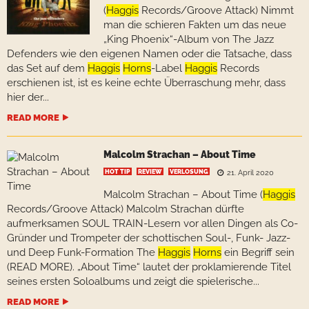
(
Haggis
Records/Groove Attack) Nimmt
man die schieren Fakten um das neue
„King Phoenix“-Album von The Jazz
Defenders wie den eigenen Namen oder die Tatsache, dass
das Set auf dem
Haggis
Horns
-Label
Haggis
Records
erschienen ist, ist es keine echte Überraschung mehr, dass
hier der...
READ MORE
Malcolm Strachan – About Time
HOT TIP
REVIEW
VERLOSUNG
21. April 2020
Malcolm Strachan – About Time (
Haggis
Records/Groove Attack) Malcolm Strachan dürfte
aufmerksamen SOUL TRAIN-Lesern vor allen Dingen als Co-
Gründer und Trompeter der schottischen Soul-, Funk- Jazz-
und Deep Funk-Formation The
Haggis
Horns
ein Begriff sein
(READ MORE). „About Time“ lautet der proklamierende Titel
seines ersten Soloalbums und zeigt die spielerische...
READ MORE