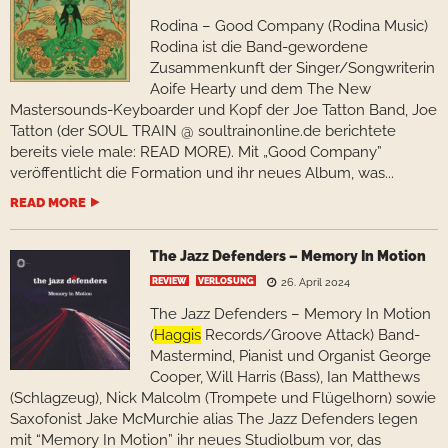
Rodina – Good Company (Rodina Music)
Rodina ist die Band-gewordene
Zusammenkunft der Singer/Songwriterin
Aoife Hearty und dem The New
Mastersounds-Keyboarder und Kopf der Joe Tatton Band, Joe
Tatton (der SOUL TRAIN @ soultrainonline.de berichtete
bereits viele male: READ MORE). Mit „Good Company”
veröffentlicht die Formation und ihr neues Album, was...
READ MORE
The Jazz Defenders – Memory In Motion
REVIEW
VERLOSUNG
26. April 2024
The Jazz Defenders – Memory In Motion
(
Haggis
Records/Groove Attack) Band-
Mastermind, Pianist und Organist George
Cooper, Will Harris (Bass), Ian Matthews
(Schlagzeug), Nick Malcolm (Trompete und Flügelhorn) sowie
Saxofonist Jake McMurchie alias The Jazz Defenders legen
mit “Memory In Motion” ihr neues Studiolbum vor, das