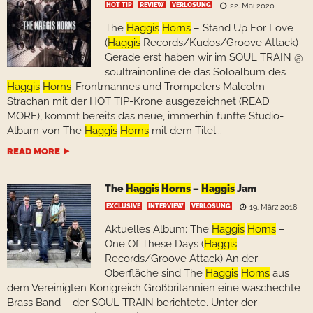
HOT TIP
REVIEW
VERLOSUNG
22. Mai 2020
The
Haggis
Horns
– Stand Up For Love
(
Haggis
Records/Kudos/Groove Attack)
Gerade erst haben wir im SOUL TRAIN @
soultrainonline.de das Soloalbum des
Haggis
Horns
-Frontmannes und Trompeters Malcolm
Strachan mit der HOT TIP-Krone ausgezeichnet (READ
MORE), kommt bereits das neue, immerhin fünfte Studio-
Album von The
Haggis
Horns
mit dem Titel...
READ MORE
The
Haggis
Horns
–
Haggis
Jam
EXCLUSIVE
INTERVIEW
VERLOSUNG
19. März 2018
Aktuelles Album: The
Haggis
Horns
–
One Of These Days (
Haggis
Records/Groove Attack) An der
Oberfläche sind The
Haggis
Horns
aus
dem Vereinigten Königreich Großbritannien eine waschechte
Brass Band – der SOUL TRAIN berichtete. Unter der