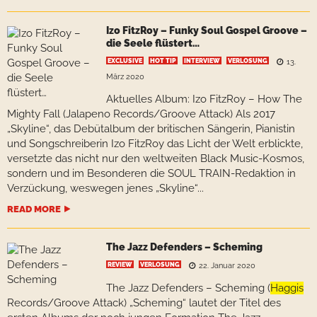
Izo FitzRoy – Funky Soul Gospel Groove –
die Seele flüstert…
EXCLUSIVE
HOT TIP
INTERVIEW
VERLOSUNG
13.
März 2020
Aktuelles Album: Izo FitzRoy – How The
Mighty Fall (Jalapeno Records/Groove Attack) Als 2017
„Skyline“, das Debütalbum der britischen Sängerin, Pianistin
und Songschreiberin Izo FitzRoy das Licht der Welt erblickte,
versetzte das nicht nur den weltweiten Black Music-Kosmos,
sondern und im Besonderen die SOUL TRAIN-Redaktion in
Verzückung, weswegen jenes „Skyline“...
READ MORE
The Jazz Defenders – Scheming
REVIEW
VERLOSUNG
22. Januar 2020
The Jazz Defenders – Scheming (
Haggis
Records/Groove Attack) „Scheming“ lautet der Titel des