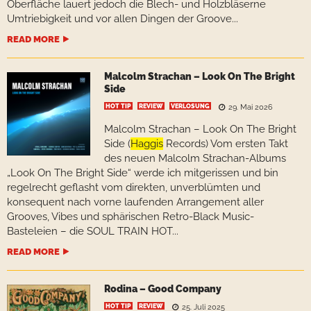
Oberfläche lauert jedoch die Blech- und Holzbläserne
Umtriebigkeit und vor allen Dingen der Groove...
READ MORE
Malcolm Strachan – Look On The Bright
Side
HOT TIP
REVIEW
VERLOSUNG
29. Mai 2026
Malcolm Strachan – Look On The Bright
Side (
Haggis
Records) Vom ersten Takt
des neuen Malcolm Strachan-Albums
„Look On The Bright Side“ werde ich mitgerissen und bin
regelrecht geflasht vom direkten, unverblümten und
konsequent nach vorne laufenden Arrangement aller
Grooves, Vibes und sphärischen Retro-Black Music-
Basteleien – die SOUL TRAIN HOT...
READ MORE
Rodina – Good Company
HOT TIP
REVIEW
25. Juli 2025