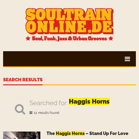
SEARCH RESULTS
Haggis Horns
Searched for
12 results found
The
Haggis
Horns
– Stand Up For Love