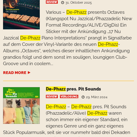
REVIEW
31. Oktober 2025
Various –
De-Phazz
presents Octaves
(Klangspot Nu Jazzical/Phazzadelic New
Format Recordings/ALIVE/DigDis) Ein
Sticker mit der Ankündigung „17 Nu
Jazzical
De-Phazz
Piano Interpretations“ prangt in Signalfarbe
auf dem Cover der Vinyl-Variante des neuen
De-Phazz
-
Albums „Octaves“, welches dieser inhaltlichen Ankündigung
grandios folgt und dem sonst im souligen, loungigen Club-
Groove und in coolem...
READ MORE
De-Phazz
pres. Pit Sounds
REVIEW
VERLOSUNG
29. März 2024
De-Phazz
–
De-Phazz
pres. Pit Sounds
(Phazzadelic/Alive)
De-Phazz
waren
schon immer ein eigener Standard, ein
eigenes Genre und ein ganz eigenes
Stück Popularmusik, seit sie vor nunmehr bald drei Dekaden