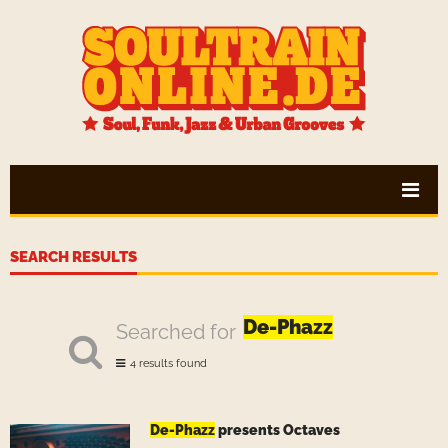
SEARCH RESULTS
De-Phazz
Searched for
4 results found
De-Phazz
presents Octaves