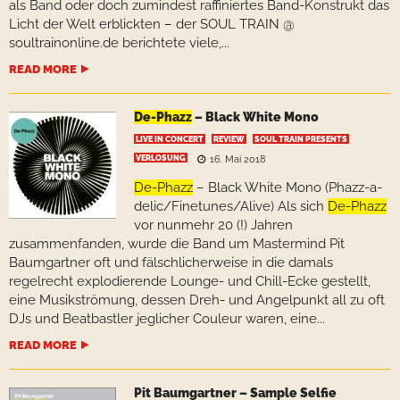
als Band oder doch zumindest raffiniertes Band-Konstrukt das
Licht der Welt erblickten – der SOUL TRAIN @
soultrainonline.de berichtete viele,...
READ MORE
De-Phazz
– Black White Mono
LIVE IN CONCERT
REVIEW
SOUL TRAIN PRESENTS
VERLOSUNG
16. Mai 2018
De-Phazz
– Black White Mono (Phazz-a-
delic/Finetunes/Alive) Als sich
De-Phazz
vor nunmehr 20 (!) Jahren
zusammenfanden, wurde die Band um Mastermind Pit
Baumgartner oft und fälschlicherweise in die damals
regelrecht explodierende Lounge- und Chill-Ecke gestellt,
eine Musikströmung, dessen Dreh- und Angelpunkt all zu oft
DJs und Beatbastler jeglicher Couleur waren, eine...
READ MORE
Pit Baumgartner – Sample Selfie